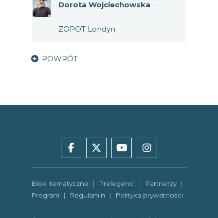
Dorota Wojciechowska
-
ZOPOT Londyn
POWRÓT
facebook
x
youtube
instagram
Bloki tematyczne
|
Prelegenci
|
Partnerzy
|
Program
|
Regulamin
|
Polityka prywatności