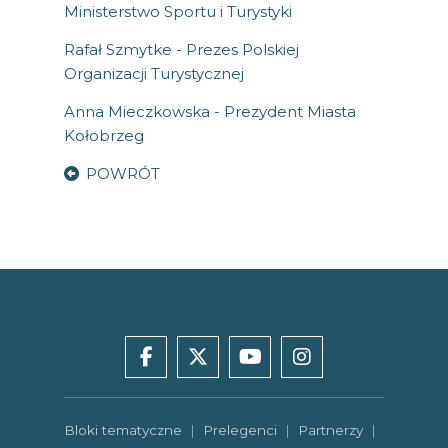
Ministerstwo Sportu i Turystyki
Rafał Szmytke - Prezes Polskiej
Organizacji Turystycznej
Anna Mieczkowska - Prezydent Miasta
Kołobrzeg
POWRÓT
facebook
x
youtube
instagram
Bloki tematyczne
|
Prelegenci
|
Partnerzy
|