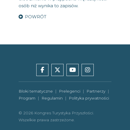
osób niż wynika to zapisów.
POWRÓT
facebook
x
youtube
instagram
Bloki tematyczne
|
Prelegenci
|
Partnerzy
|
Program
|
Regulamin
|
Polityka prywatności
© 2026 Kongres Turystyka Przyszłości.
Wszelkie prawa zastrzeżone.