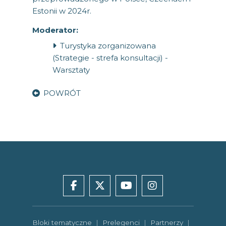
Estonii w 2024r.
Moderator:
Turystyka zorganizowana
(Strategie - strefa konsultacji) -
Warsztaty
POWRÓT
facebook
x
youtube
instagram
Bloki tematyczne
|
Prelegenci
|
Partnerzy
|