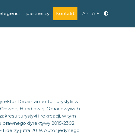
elegenci
partnerzy
kontakt
A -
A +
yrektor Departamentu Turystyki w
le Głównej Handlowej. Opracowywał i
kresu turystyki i rekreacji, w tym
u prawnego dyrektywy 2015/2302.
 Liderzy jutra 2019. Autor jedynego